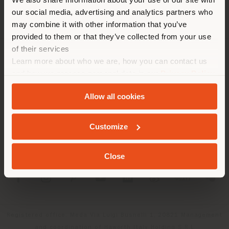
empfehlen Ihnen, sich richtig
our social media, advertising and analytics partners who
zu orientieren, um Einkäufe
may combine it with other information that you’ve
tätigen zu können. (
us
)
provided to them or that they’ve collected from your use
of their services
Learn more about who we are, how you can contact us
UNTERNEHMEN
AUFENTHALT IN DEM GEWÄHLTEN LAND
and how we process personal data in our
Privacy Policy
PRODUKTLINIEN
and
Cookie Policy
.
Allow all cookies
INFO & DIENSTLEISTUNGEN
GEOLOKALISIERT
Customize
RECHTLICHES
Close
SOCIAL
Registered office: Meda Via Luigi Busnelli 1, 20821 Management
and coordination of Haworth Italy Holding S.R.L