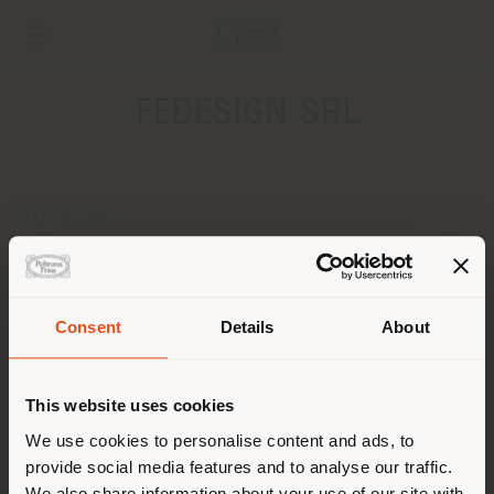
FEDESIGN SRL
ADRESSE
PIAZZA DELLA VITTORIA 133R
GENOVA 16121
Anweisungen bekommen
Consent
Details
About
Land der Versendung
KONTAKTE
Telefon 010/5761011
This website uses cookies
[email protected]
Sie browsen in einem anderen
We use cookies to personalise content and ads, to
EINEN TERMIN ANFRAGEN
provide social media features and to analyse our traffic.
Land als Ihrem Standort. Wir
We also share information about your use of our site with