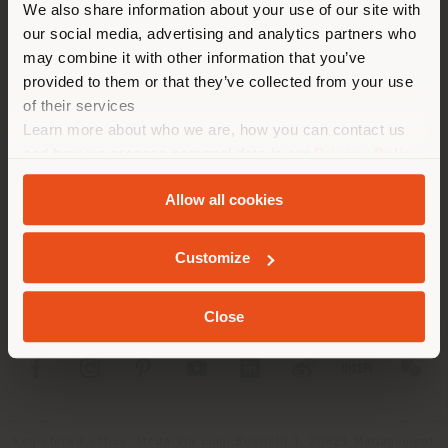
We also share information about your use of our site with
empfehlen Ihnen, sich richtig
our social media, advertising and analytics partners who
zu orientieren, um Einkäufe
may combine it with other information that you’ve
tätigen zu können. (
us
)
provided to them or that they’ve collected from your use
of their services
Learn more about who we are, how you can contact us
UNTERNEHMEN
AUFENTHALT IN DEM GEWÄHLTEN LAND
and how we process personal data in our
Privacy Policy
and
Cookie Policy
.
PRODUKTLINIEN
Allow all cookies
INFO & DIENSTLEISTUNGEN
GEOLOKALISIERT
Customize
RECHTLICHES
Close
SOCIAL
Registered office: Meda Via Luigi Busnelli 1, 20821 Management