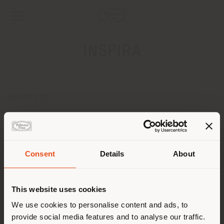
INSPIRA
ADRESSE
Tartu mnt.14
Tallinn 10117
Anweisungen bekommen
Consent
Details
About
KONTAKTE
Land der Versendung
Telefon +372 6 108 468
This website uses cookies
Fax +372 6 612 969
[email protected]
Sie browsen in einem anderen
We use cookies to personalise content and ads, to
EINEN TERMIN ANFRAGEN
provide social media features and to analyse our traffic.
Land als Ihrem Standort. Wir