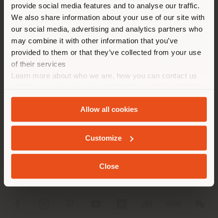
[email protected]
provide social media features and to analyse our traffic.
Land als Ihrem Standort. Wir
EINEN TERMIN ANFRAGEN
We also share information about your use of our site with
empfehlen Ihnen, sich richtig
our social media, advertising and analytics partners who
zu orientieren, um Einkäufe
may combine it with other information that you’ve
tätigen zu können. (
us
)
provided to them or that they’ve collected from your use
of their services
Learn more about who we are, how you can contact us
AUFENTHALT IN DEM GEWÄHLTEN LAND
and how we process personal data in our
Privacy Policy
UNTERNEHMEN
and
Cookie Policy
.
Allow all cookies
PRODUKTLINIEN
GEOLOKALISIERT
INFO & DIENSTLEISTUNGEN
Customize
RECHTLICHES
Close
SOCIAL