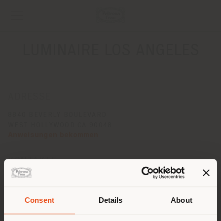
LUMINAIRE LOS ANGELES
ADRESSE
8840 BEVERLY BOULEVARD
WEST HOLLYWOOD CA 90048
Anweisungen bekommen
KONTAKTE
Telefon +01 310 858 1433
[email protected]
EINEN TERMIN ANFRAGEN
Consent
Details
About
Land der Versendung