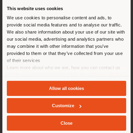
ZEITEN
This website uses cookies
Montag 10 am-6 pm
Sie browsen in einem anderen
We use cookies to personalise content and ads, to
Dienstag 10 am-6 pm
provide social media features and to analyse our traffic.
Mittwoch 10 am-6 pm
Land als Ihrem Standort. Wir
Donnerstag 10 am-6 pm
We also share information about your use of our site with
empfehlen Ihnen, sich richtig
Freitag 10 am-6 pm
our social media, advertising and analytics partners who
zu orientieren, um Einkäufe
Samstag 10 am-6 pm
may combine it with other information that you’ve
Sonntag Closed
tätigen zu können. (
us
)
provided to them or that they’ve collected from your use
of their services
Learn more about who we are, how you can contact us
AUFENTHALT IN DEM GEWÄHLTEN LAND
and how we process personal data in our
Privacy Policy
and
Cookie Policy
.
Allow all cookies
GEOLOKALISIERT
UNTERNEHMEN
Customize
PRODUKTLINIEN
Close
INFO & DIENSTLEISTUNGEN