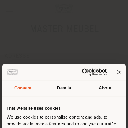
MASTER MEUBEL
ADRESSE
STEENWEG OP DIENST, 111
TURNHOUT 2300
Anweisungen bekommen
Consent
Details
About
KONTAKTE
Land der Versendung
Telefon +32 014 416 113
This website uses cookies
Fax +32 14421447
[email protected]
Sie browsen in einem anderen
We use cookies to personalise content and ads, to
EINEN TERMIN ANFRAGEN
provide social media features and to analyse our traffic.
Land als Ihrem Standort. Wir