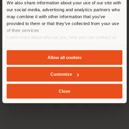
We also share information about your use of our site with
empfehlen Ihnen, sich richtig
our social media, advertising and analytics partners who
zu orientieren, um Einkäufe
may combine it with other information that you’ve
tätigen zu können. (
us
)
provided to them or that they’ve collected from your use
of their services
Learn more about who we are, how you can contact us
UNTERNEHMEN
AUFENTHALT IN DEM GEWÄHLTEN LAND
and how we process personal data in our
Privacy Policy
and
Cookie Policy
.
PRODUKTLINIEN
Allow all cookies
INFO & DIENSTLEISTUNGEN
GEOLOKALISIERT
Customize
RECHTLICHES
Close
SOCIAL
Registered office: Meda Via Luigi Busnelli 1, 20821 Management