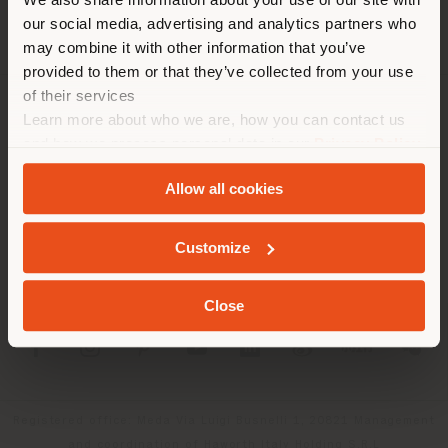
empfehlen Ihnen, sich richtig
our social media, advertising and analytics partners who
zu orientieren, um Einkäufe
may combine it with other information that you’ve
tätigen zu können. (
us
)
provided to them or that they’ve collected from your use
of their services
Learn more about who we are, how you can contact us
UNTERNEHMEN
AUFENTHALT IN DEM GEWÄHLTEN LAND
and how we process personal data in our
Privacy Policy
PRODUKTLINIEN
and
Cookie Policy
.
Allow all cookies
INFO & DIENSTLEISTUNGEN
GEOLOKALISIERT
Customize
RECHTLICHES
Close
SOCIAL
Registered office: Meda Via Luigi Busnelli 1, 20821 Management
and coordination of Haworth Italy Holding S.R.L