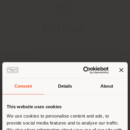
MILLESIME
ADRESSE
33 NORTH 2ND STREET
PHILADELPHIA 19106
Anweisungen bekommen
Consent
Details
About
Land der Versendung
KONTAKTE
Telefon 267 455 0374
This website uses cookies
[email protected]
Sie browsen in einem anderen
We use cookies to personalise content and ads, to
EINEN TERMIN ANFRAGEN
provide social media features and to analyse our traffic.
Land als Ihrem Standort. Wir
We also share information about your use of our site with