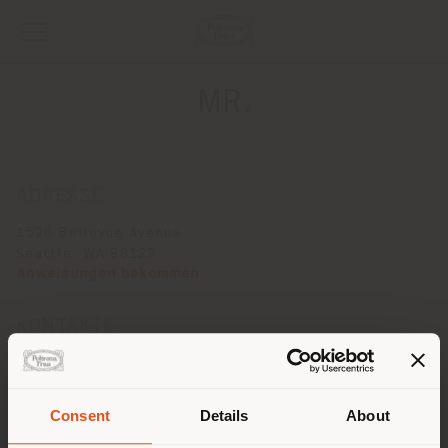
MR.
ADRESSE
1526 Bellevue Avenue
Seattle, WA 98122
Anweisungen bekommen
KONTAKTE
Telefon +1 206 622 1608
Fax 206 622 1665
[email protected]
Consent
Details
About
EINEN TERMIN ANFRAGEN
Land der Versendung