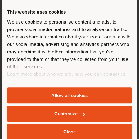
ZEITEN
This website uses cookies
Montag Geschlossen
Sie browsen in einem anderen
We use cookies to personalise content and ads, to
Dienstag 9:00 5:30
provide social media features and to analyse our traffic.
Land als Ihrem Standort. Wir
Mittwoch 9:00 5:30
We also share information about your use of our site with
empfehlen Ihnen, sich richtig
Donnerstag 9:00 5:30
our social media, advertising and analytics partners who
Freitag 9:00 5:30
zu orientieren, um Einkäufe
may combine it with other information that you’ve
Samstag 9:30 6:00
tätigen zu können. (
us
)
provided to them or that they’ve collected from your use
Sonntag Geschlossen
of their services
Learn more about who we are, how you can contact us
AUFENTHALT IN DEM GEWÄHLTEN LAND
and how we process personal data in our
Privacy Policy
and
Cookie Policy
.
Allow all cookies
GEOLOKALISIERT
UNTERNEHMEN
Customize
PRODUKTLINIEN
Close