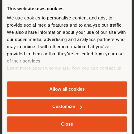
ZEITEN
This website uses cookies
Montag 10 - 19.30
Sie browsen in einem anderen
We use cookies to personalise content and ads, to
Dienstag 10 - 19.30
provide social media features and to analyse our traffic.
Mittwoch 10 - 19.30
Land als Ihrem Standort. Wir
Donnerstag 10 - 19.30
We also share information about your use of our site with
empfehlen Ihnen, sich richtig
Freitag 10 - 19.30
our social media, advertising and analytics partners who
zu orientieren, um Einkäufe
Samstag 10 - 19.30
may combine it with other information that you’ve
Sonntag Geschlossen
tätigen zu können. (
us
)
provided to them or that they’ve collected from your use
of their services
Learn more about who we are, how you can contact us
AUFENTHALT IN DEM GEWÄHLTEN LAND
and how we process personal data in our
Privacy Policy
and
Cookie Policy
.
Allow all cookies
GEOLOKALISIERT
UNTERNEHMEN
Customize
PRODUKTLINIEN
Close
INFO & DIENSTLEISTUNGEN