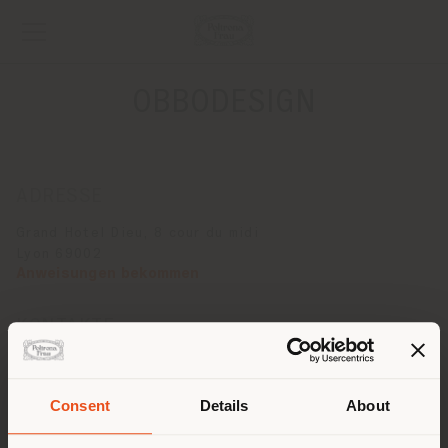
OBBODESIGN
ADRESSE
Grand Hotel Dieu, 8 cour du midi
Lyon 69002
Anweisungen bekommen
KONTAKTE
Telefon +33.478.607.141
[email protected]
EINEN TERMIN ANFRAGEN
Consent
Details
About
Land der Versendung