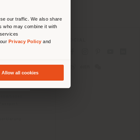
tig zu
nen.
se our traffic. We also share
ers who may combine it with
 services
ES
SOCIAL
 our
Privacy Policy
and
tlinie für Verbraucher
linie für
Allow all cookies
2B)
e
gungen
konditionen
 Passport
tserklärung