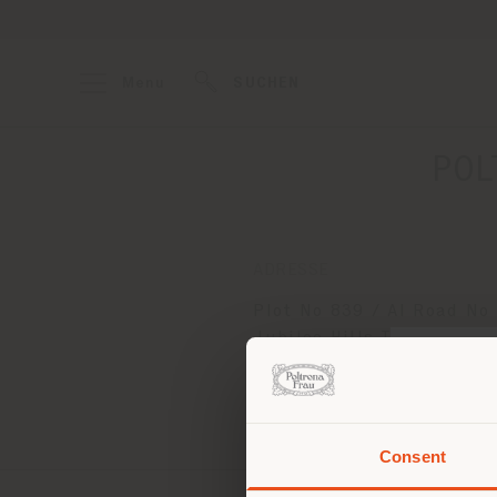
Menu
SUCHEN
POL
ADRESSE
Plot No 839 / AI Road No
Jubilee Hills Telangana
Hyderabad 500033
Anweisungen bekommen
Consent
Sie 