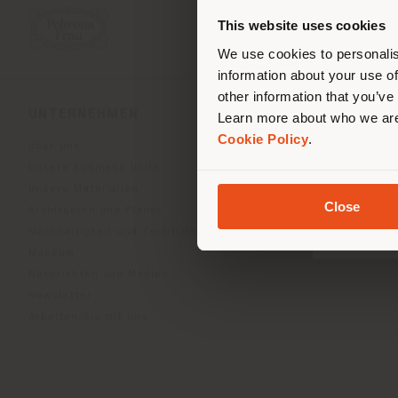
Stand
ori
This website uses cookies
We use cookies to personalis
information about your use of
other information that you’ve
UNTERNEHMEN
PRODUKTLINIEN
Learn more about who we are
Cookie Policy
.
Über uns
Indoor Living
Unsere Business Units
Outdoor Boundless Livin
Unsere Materialien
Accessoires Beautilities
Close
Architekten und Planer
Work-Lab
Nachhaltigkeit und Zertifizierungen
Museum
Nachrichten und Medien
Newsletter
Arbeiten Sie mit uns