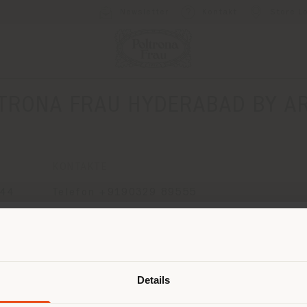
Newsletter
Kontakt
Store L
TRONA FRAU HYDERABAD BY A
KONTAKTE
 44
Telefon +9190329 89555
[email protected]
EINEN TERMIN ANFRAGEN
Land der Versendung
Details
browsen in einem anderen Land als 