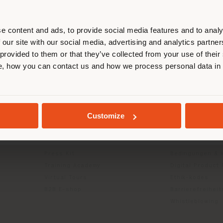
ort. Wir empfehlen Ihnen, sich rich
entieren, um Einkäufe tätigen zu kön
(
us
)
e content and ads, to provide social media features and to analy
 our site with our social media, advertising and analytics partn
 provided to them or that they’ve collected from your use of their
INFO & DIENSTLEISTUNGEN
RECHTLICH
, how you can contact us and how we process personal data in
AUFENTHALT IN DEM GEWÄHLTEN LAND
Kontakt us
Datenschutzrich
g
FAQ
(B2C)
Rücksendungen
Datenschutzricht
GEOLOKALISIERT
Customize
Händlersuche
Unternehmen (B
Geschützter Bereich
Cookie-Richtlini
Kataloge
Nutzungsbedin
Press Kit
Bedingungen & 
Training Academy
Digital Product
Virtual Tours
Ethik-kodes
B2B E-shop
Barrierefreihei
Whistleblowing