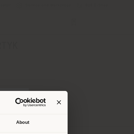
ocator
Service und Werkzeuge
B2B E-Shop
RTYK
About
Ihrem