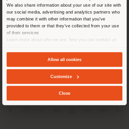
Land als Ihrem Standort. Wir
We also share information about your use of our site with
empfehlen Ihnen, sich richtig
our social media, advertising and analytics partners who
zu orientieren, um Einkäufe
may combine it with other information that you’ve
tätigen zu können. (
us
)
provided to them or that they’ve collected from your use
of their services
Learn more about who we are, how you can contact us
AUFENTHALT IN DEM GEWÄHLTEN LAND
UNTERNEHMEN
and how we process personal data in our
Privacy Policy
and
Cookie Policy
.
PRODUKTLINIEN
Allow all cookies
GEOLOKALISIERT
INFO & DIENSTLEISTUNGEN
Customize
RECHTLICHES
Close
SOCIAL