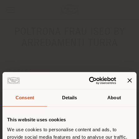
POLTRONA FRAU ISEO BY
ARREDAMENTI TURRA
ADRESSE
Via Roma, 21
Iseo 25049
Anweisungen bekommen
Consent
Details
About
Land der Versendung
KONTAKTE
This website uses cookies
Telefon 030/980446
Sie browsen in einem anderen
We use cookies to personalise content and ads, to
[email protected]
EINEN TERMIN ANFRAGEN
provide social media features and to analyse our traffic.