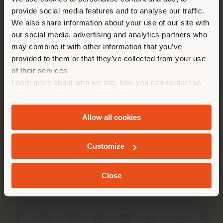
Sie browsen in einem anderen
Fax +39 0583 927664
provide social media features and to analyse our traffic.
Land als Ihrem Standort. Wir
[email protected]
We also share information about your use of our site with
EINEN TERMIN ANFRAGEN
empfehlen Ihnen, sich richtig
our social media, advertising and analytics partners who
zu orientieren, um Einkäufe
may combine it with other information that you’ve
tätigen zu können. (
us
)
provided to them or that they’ve collected from your use
of their services
Learn more about who we are, how you can contact us
AUFENTHALT IN DEM GEWÄHLTEN LAND
and how we process personal data in our
Privacy Policy
and
Cookie Policy
.
UNTERNEHMEN
Allow all cookies
PRODUKTLINIEN
GEOLOKALISIERT
Customize
INFO & DIENSTLEISTUNGEN
RECHTLICHES
Close
SOCIAL