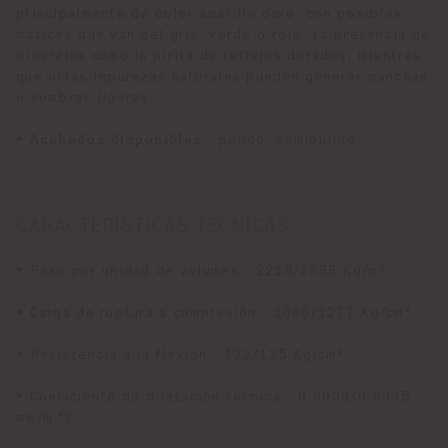
principalmente de color amarillo ocre, con posibles
matices que van del gris, verde o rojo. La presencia de
minerales como la pirita da reflejos dorados, mientras
que otras impurezas naturales pueden generar manchas
o sombras ligeras.
•
Acabados disponibles
: pulido, semipulido.
CARACTERÍSTICAS TÉCNICAS
• Peso por unidad de volumen : 2215/2696 Kg/m³
• Carga de ruptura a compresión : 1080/1277 Kg/cm²
• Resistencia a la flexión : 122/125 Kg/cm²
• Coeficiente de dilatación térmica : 0,0039/0,0045
mm/m °C