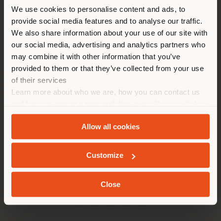
Estás navegando en un país
We use cookies to personalise content and ads, to
distinto al que te
provide social media features and to analyse our traffic.
corresponde. Le
We also share information about your use of our site with
recomendamos que se ubique
our social media, advertising and analytics partners who
may combine it with other information that you’ve
correctamente para realizar
provided to them or that they’ve collected from your use
las compras. (
us
)
of their services
Learn more about who we are, how you can contact us
and how we process personal data in our
Privacy Policy
QUEDARSE EN EL PAÍS ELEGIDO
and
Cookie Policy
.
Allow all cookies
GEOLOCALIZADO
Customize
Close