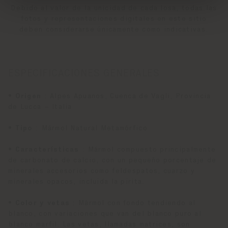
Debido al valor de la unicidad de cada losa, todas las
fotos y representaciones digitales en este sitio
deben considerarse únicamente como indicativas.
ESPECIFICACIONES GENERALES
•
Origen
: Alpes Apuanos, Cuenca de Vagli, Provincia
de Lucca – Italia
•
Tipo
: Mármol Natural Metamórfico
•
Características
: Mármol compuesto principalmente
de carbonato de calcio, con un pequeño porcentaje de
minerales accesorios como feldespatos, cuarzo y
minerales opacos, incluida la pirita.
•
Color y vetas
: Mármol con fondo tendiendo al
blanco, con variaciones que van del blanco puro al
blanco marfil. Las vetas, llamadas matrices, son