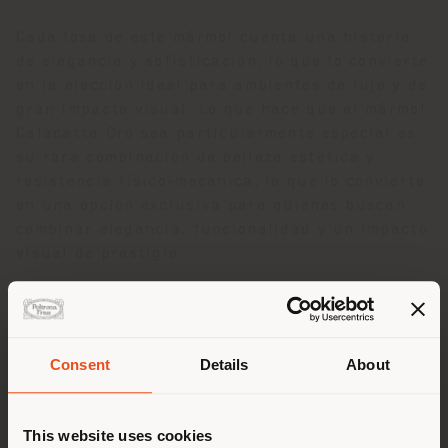
Cada losa de este mármol cuenta una historia
de elegancia y sofisticación, lo que lo convierte
en la elección ideal para ambientes de lujo y de
gran impacto visual. Lo que hace que el mármol
Calacatta Oro sea particularmente especial es
su rara combinación de belleza estética y
resistencia físico-mecánica, lo que lo convierte
en una opción exclusiva para quienes buscan
combinar elegancia, funcionalidad y un impacto
visual de prestigio.
Consent
Details
About
País de envío
This website uses cookies