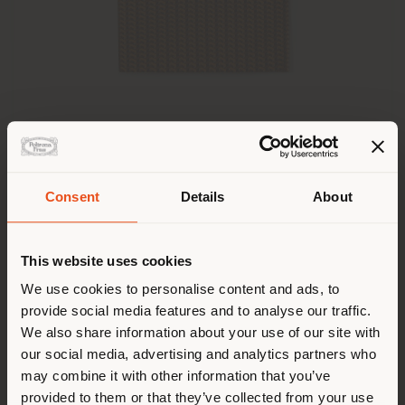
TRAVELLER'S COLLECTION | POCHETTE
Ludovica Serafini + Roberto Palomba
Consent
Details
About
País de envío
This website uses cookies
Estás navegando en un país
Configurable
We use cookies to personalise content and ads, to
distinto al que te
provide social media features and to analyse our traffic.
corresponde. Le
We also share information about your use of our site with
recomendamos que se ubique
our social media, advertising and analytics partners who
may combine it with other information that you’ve
correctamente para realizar
provided to them or that they’ve collected from your use