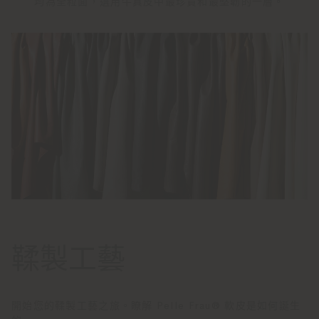
均為全粒面，選用牛真皮中最珍貴和最堅韌的一層。
鞣製工藝
開始您的鞣製工藝之旅。瞭解 Pelle Frau® 軟皮是如何誕生