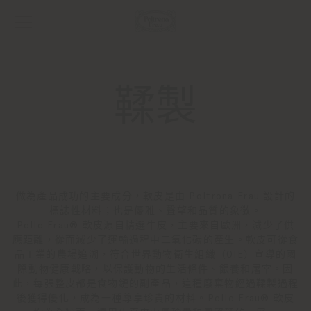
鞣製
做為產品成功的主要成分，軟皮是由 Poltrona Frau 設計的
標誌性材料；也是優雅、聲望和品質的象徵。
Pelle Frau® 軟皮源自精選牛皮，主要來自歐洲，減少了供
應距離，從而減少了運輸過程中二氧化碳的產生。軟皮可從食
品工業的農場追溯，符合世界動物衛生組織（OIE）宣導的國
際動物健康戰略，以保護動物的生活條件、餵養和屠宰。因
此，每張整皮都是食物鏈的副產品，這種廢棄物經過鞣製過程
後獲得優化，成為一種尊享珍貴的材料。Pelle Frau® 軟皮