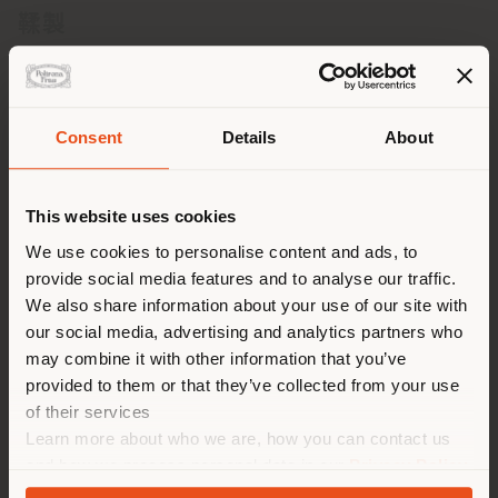
鞣製
將整張牛皮浸入鞣製滾筒之前，需經過幾道用於剝離皮
層的預製備階段，以開始整張牛皮和上表皮層的挑選過
程，Pelle Frau® 軟皮始終使用「全粒面」皮。經過
Consent
Details
About
回潮、浸石灰、去肉、剖層工藝之後，牛皮將完全吸收
鞣製成分，在化學反應和機械的共同作用下，讓軟皮獲
派遣国
得有機穩定狀態。
This website uses cookies
We use cookies to personalise content and ads, to
provide social media features and to analyse our traffic.
您正在浏览的国家不是您所在的
We also share information about your use of our site with
複鞣
国家。我们建议你正确定位自
our social media, advertising and analytics partners who
己，以便进行购买。 (
us
)
may combine it with other information that you’ve
Pelle Frau®軟皮經過精心鞣制工藝之後，以可持續性和盡可
provided to them or that they’ve collected from your use
能降低環境影響為宗旨，開始複鞣步驟。透過化學和機械作用
of their services
針對性的組合後，即可確定產品類型，並獲得 Pelle Frau®
在选定的国家停留
軟皮的最終手感、觸感、結構、緊致度、顆粒感和光澤。 將
Learn more about who we are, how you can contact us
整張牛皮浸入苯胺，透過鞣製滾筒的機械作用完成染色。自二
and how we process personal data in our
Privacy Policy
十多年前，Poltrona Frau就已從溶劑型精整工藝轉向了水性
and
Cookie Policy
.