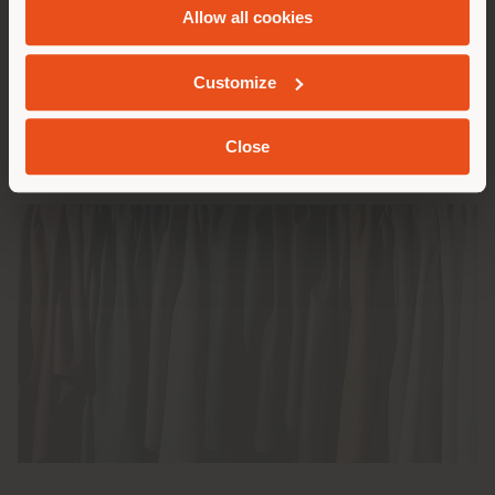
處理工藝。
Allow all cookies
地质学
若要獲得更佳的彈性、柔軟度和抗撕裂性，軟皮將塗以油脂。
拉軟工藝可讓 Pelle Frau® 軟皮的手感更柔軟細膩，在表面
上產生相對明顯的顆粒效果。預烘乾與烘乾步驟可除去軟皮中
Customize
的水分，乾燥工藝與滾轉工藝相結合後，可讓 Pelle Frau®
軟皮更柔軟、重新水潤，為其賦予獨特觸感。
Close