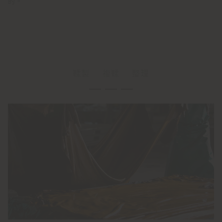
的。
鞣製
複鞣
整理