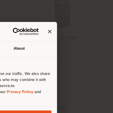
DUO | 高抽屜櫃
oni
Roberto Lazzeroni
About
建议你
se our traffic. We also share
ers who may combine it with
 services
 our
Privacy Policy
and