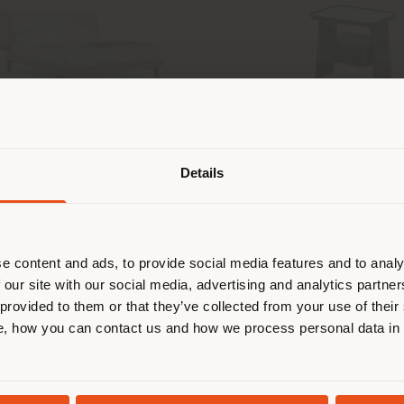
派遣国
DUO | 床
DUO | 床頭櫃
Roberto Lazzeroni
Roberto Lazzer
Details
在浏览的国家不是您所在的国家。我们
正确定位自己，以便进行购买。 (
us
)
可配置
e content and ads, to provide social media features and to analy
 our site with our social media, advertising and analytics partn
在选定的国家停留
 provided to them or that they’ve collected from your use of their
, how you can contact us and how we process personal data in
地质学