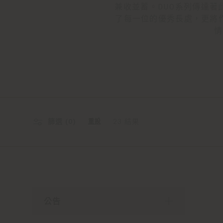
兼收並蓄。DUO系列傳達著此概念
了每一位的優秀長處，更將
情
篩選 (
0
)
23 結果
重設
公告