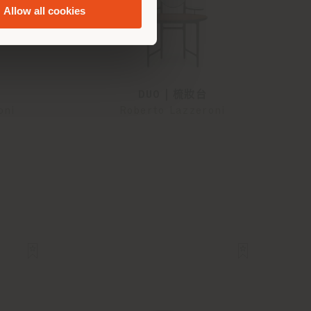
Allow all cookies
DUO | 梳妝台
oni
Roberto Lazzeroni