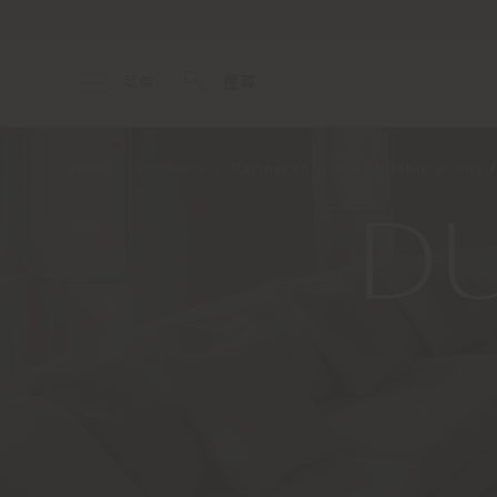
菜单
搜尋
Home
Products
Partnership and collaborations
DU