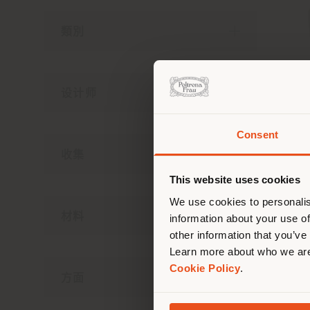
類別
设计师
Consent
收集
您正
This website uses cookies
We use cookies to personalis
材料
information about your use of
other information that you’ve
Learn more about who we are
Cookie Policy
.
方面