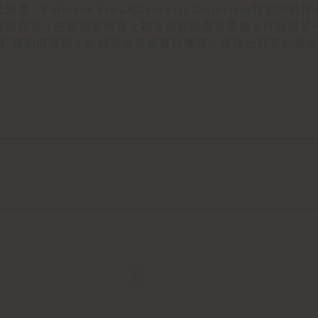
：Poltrona Frau和Ceccotti Collezioni的
作品昇華，在創意和概念上賦予全新的重要意義。作品源於
好客的價值觀，並透過外形和實質觸感，表達出迎賓的喜