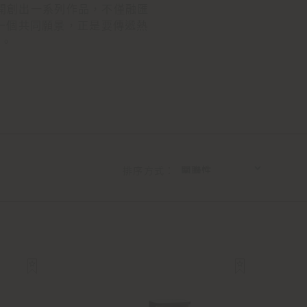
協同創作開創出一系列作品，不僅融匯
一個共同願景，正是要傳遞熱
悅。
排序方式：