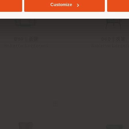
Customize
DUO | 长镜
DUO | 衣架
Roberto Lazzeroni
Roberto Lazzer