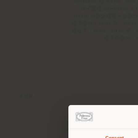
Sottsass 和 Marco 
椅子贏得 Compasso d'
Altamira是全球第一批致力
椅子設計。1957 年，DU41
成立了 Thema。1978 年，他
得了的提名。The
4
結果
Consent