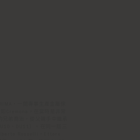
成立了 RIMA，一間專事生產金屬傢
Cremona，在當時是非常
，他和他的兄弟喬治，從父親手中繼承
DU10、DU11）。在同一屆三
Rosselli，Ettore