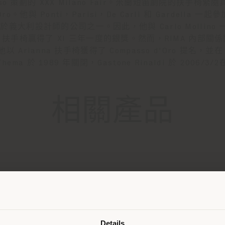
Zanuso 策劃的 XXX Milano Fair。米蘭短笛劇院的扶手椅緊
Oro。他與 Ponti，Parisi，De Carli 和 Gardella 一
於義大利設計師的公司之一。因此，他與 Carlo Mollino 一起
 扶手椅贏得了 XI 三年一度的銀獎。然而，RIMA 內部關係變得
以 Arianna 扶手椅獲得了 Compasso d'Oro 提名，並在
ma 於 1989 年關閉，Gastone Rinaldi 於 2006/
相關產品
派遣国
Details