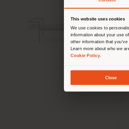
您正
This website uses cookies
We use cookies to personalis
information about your use of
other information that you’ve
Learn more about who we are
Cookie Policy
.
T904 | 長凳
Gastone Rinaldi
Close
可配置