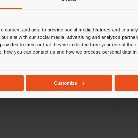
在浏览的国家不是您所在的国家。我们
正确定位自己，以便进行购买。 (
us
)
e content and ads, to provide social media features and to analy
 our site with our social media, advertising and analytics partn
在选定的国家停留
 provided to them or that they’ve collected from your use of their
, how you can contact us and how we process personal data in
LETIZIA | 扶手椅
地质学
Gastone Rinaldi
Customize
可配置