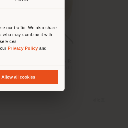
建议你
se our traffic. We also share
ers who may combine it with
 services
 our
Privacy Policy
and
DU 30 | CHAIR
Gastone Rinaldi
Allow all cookies
可配置