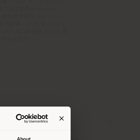
隨其後。1954 年，他以 DU30
起參加了美國冒險Altamira，
為杜林醫院 (Molinette)
複雜，1974 年 Rinaldi
 1981 年以折疊椅 Dafne 獲
3/2在帕多瓦去世。
About