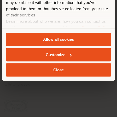
may combine it with other information that you’ve
勧めします。 (
us
)
連絡先
provided to them or that they’ve collected from your use
of their services
電話番号 +525550357988
Learn more about who we are, how you can contact us
滞在
[email protected]
and how we process personal data in our
Privacy Policy
予約をリクエストする
and
Cookie Policy
.
Allow all cookies
時間
ジオカライズド
月曜日 10 am - 7 pm
Customize
火曜日 10 am - 7 pm
水曜日 10 am - 7 pm
木曜日 10 am - 7 pm
Close
金曜日 10 am - 5 pm
土曜日 closed
日曜日 closed