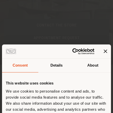
CONTACT THE STORE
APPOINTMENT REQUEST
Consent
Details
About
派遣国
所在地
This website uses cookies
We use cookies to personalise content and ads, to
Monte Everest 635, Bosque de Las Lomas, Miguel
現在地以外の国で閲覧してい
provide social media features and to analyse our traffic.
Hidalgo
る。ご購入の際は、ご自身の位
We also share information about your use of our site with
Ciudad de México, CDMX 11000
行き方を調べる
置を正しく確認されることをお
our social media, advertising and analytics partners who