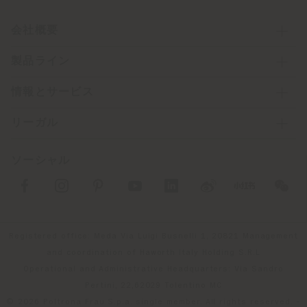
会社概要
製品ライン
情報とサービス
リーガル
ソーシャル
Registered office: Meda Via Luigi Busnelli 1, 20821 Management
and coordination of Haworth Italy Holding S.R.L
Operational and Administrative Headquarters: Via Sandro
Pertini, 22,62029 Tolentino MC
© 2026 Poltrona Frau S.p.a. single member. All rights reserved. -