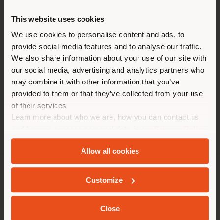
派遣国
時間
This website uses cookies
月曜日 10 am - 7 pm
We use cookies to personalise content and ads, to
現在地以外の国で閲覧してい
火曜日 10 am - 7 pm
provide social media features and to analyse our traffic.
水曜日 10 am - 7 pm
る。ご購入の際は、ご自身の位
We also share information about your use of our site with
木曜日 10 am - 7 pm
置を正しく確認されることをお
our social media, advertising and analytics partners who
金曜日 10 am - 7 pm
may combine it with other information that you’ve
勧めします。 (
us
)
土曜日 10 am - 7 pm
provided to them or that they’ve collected from your use
日曜日 By appointment
of their services
Learn more about who we are, how you can contact us
滞在
and how we process personal data in our
Privacy Policy
and
Cookie Policy
.
Allow all cookies
ジオカライズド
会社概要
Customize
製品ライン
Close