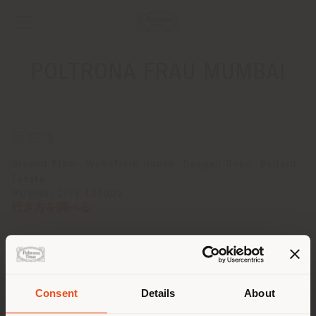
POLTRONA FRAU MUMBAI
所在地
Ground Floor, Wakefield House, Dougall Road, Ballard
Estate
MUMBAI CITY 400001
行き方を調べる
連絡先
電話番号 +912222614848
[email protected]
Consent
Details
About
予約をリクエストする